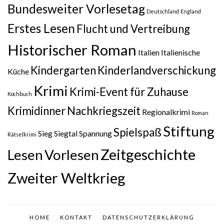
Bundesweiter Vorlesetag
Deutschland
England
Erstes Lesen
Flucht und Vertreibung
Historischer Roman
Italien
Italienische
Kindergarten
Kinderlandverschickung
Küche
Krimi
Krimi-Event für Zuhause
Kochbuch
Krimidinner
Nachkriegszeit
Regionalkrimi
Roman
Stiftung
Spielspaß
Sieg
Siegtal
Spannung
Rätselkrimi
Zeitgeschichte
Lesen
Vorlesen
Zweiter Weltkrieg
HOME
KONTAKT
DATENSCHUTZERKLÄRUNG