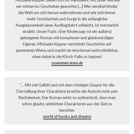
“Michaela Küpper beherrscht ihr Handwerk: Als Leser werden
wir mitten ins Geschehen geworfen […] Wie sensibel Kinder
die Welt um sich herum wahrnehmen und wie sich immer
mehr Unsicherheit und Sorge in die anfängliche
Ausgelassenheit einer Ausflugsfahrt schleicht, ist meisterlich
erzählt. Unser Fazit: »Der Kinderzug« ist ein äußerst
gelungener Roman mit komplexen und glaubwürdigen
Figuren. Michaela Küpper vermittelt Geschichte auf
spannende Weise und macht sie emotional nachvollziehbar,
ohne dabei in die Kitsch-Falle zu tappen!
zusammen-lesen.de
“… Mit viel Gefühl und mit dem richtigen Gespür für die
Darstellung ihrer Charaktere brachte die Autorin mich zum
Nachdenken. Der Roman wirkt so authentisch, dass man
schon glaubt, wirklichen Charakteren aus der Zeit zu
lauschen.
world of books and dreams