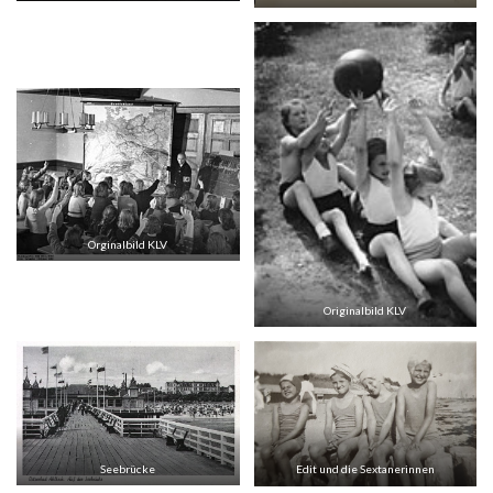
Orginalbild KLV
Originalbild KLV
Seebrücke
Edit und die Sextanerinnen