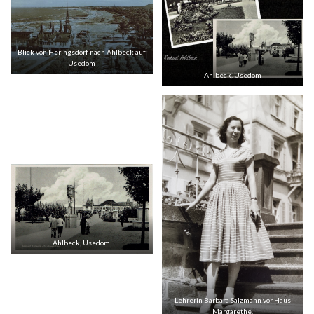
Blick von Heringsdorf nach Ahlbeck auf
Usedom
Ahlbeck, Usedom
Ahlbeck, Usedom
Lehrerin Barbara Salzmann vor Haus
Margarethe,