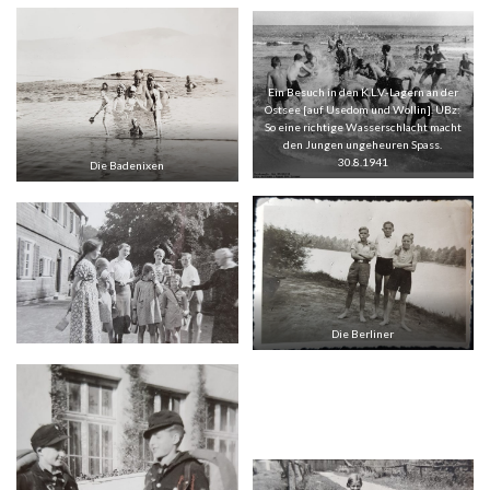
Ein Besuch in den K.L.V.-Lagern an der
Ostsee [auf Usedom und Wollin]. UBz:
So eine richtige Wasserschlacht macht
den Jungen ungeheuren Spass.
30.8.1941
Die Badenixen
Die Berliner